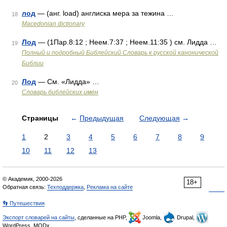
лод
— (анг. load) англиска мера за тежина …
18
Macedonian dictionary
Лод
— (1Пар.8:12 ; Неем.7:37 ; Неем.11:35 ) см. Лидда …
19
Полный и подробный Библейский Словарь к русской канонической
Библии
Лод
— См. «Лидда» …
20
Словарь библейских имен
Страницы
←
Предыдущая
Следующая
→
1
2
3
4
5
6
7
8
9
10
11
12
13
© Академик, 2000-2026
18+
Обратная связь:
Техподдержка
,
Реклама на сайте
👣 Путешествия
Экспорт словарей на сайты
, сделанные на PHP,
Joomla,
Drupal,
WordPress, MODx.