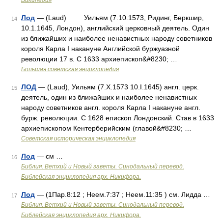
Википедия
Лод
— (Laud) Уильям (7.10.1573, Ридинг, Беркшир,
14
10.1.1645, Лондон), английский церковный деятель. Один
из ближайших и наиболее ненавистных народу советников
короля Карла I накануне Английской буржуазной
революции 17 в. С 1633 архиепископ&#8230; …
Большая советская энциклопедия
ЛОД
— (Laud), Уильям (7.X.1573 10.I.1645) англ. церк.
15
деятель, один из ближайших и наиболее ненавистных
народу советников англ. короля Карла I накануне англ.
бурж. революции. С 1628 епископ Лондонский. Став в 1633
архиепископом Кентерберийским (главой&#8230; …
Советская историческая энциклопедия
Лод
— см …
16
Библия. Ветхий и Новый заветы. Синодальный перевод.
Библейская энциклопедия арх. Никифора.
Лод
— (1Пар.8:12 ; Неем.7:37 ; Неем.11:35 ) см. Лидда …
17
Библия. Ветхий и Новый заветы. Синодальный перевод.
Библейская энциклопедия арх. Никифора.