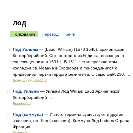
лод
Толкование
Перевод
Книги
Лод Уильям
— (Laud, William) (1573 1645), архиепископ
11
Кентерберийский. Сын портного из Рединга, посвящен в
сан священника в 1601 г.. В 1611 г. стал президентом
колледжа св. Иоанна в Оксфорде и присоединился к
придворной партии герцога Бекингема. С самого&#8230; …
Всемирная история
Лод, Уильям
— Уильям Лод William Laud Архиепископ
12
Кентерберийский …
Википедия
Лод (коммуна)
— У этого термина существуют и другие
13
значения, см. Лод (значения). Коммуна Лод Loddes Страна
Франция …